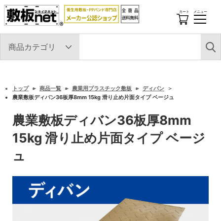
カート
メニュー
開
閉
す
る
トップ
商品一覧
農業用プラスチック敷板
ディバン
農業敷板ディバン36板厚8mm 15kg 滑り止め片面タイプ ベージュ
農業敷板ディバン36板厚8mm
15kg 滑り止め片面タイプ ベージ
ュ