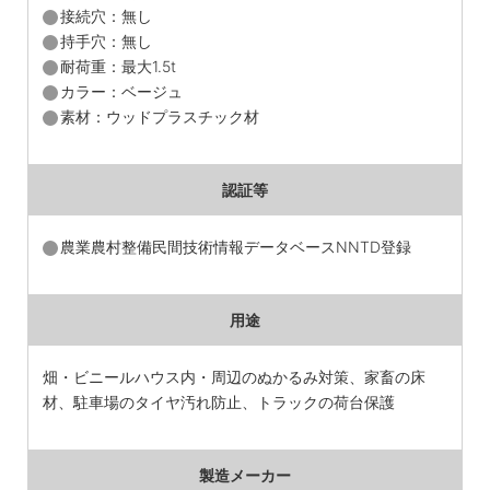
接続穴：無し
持手穴：無し
耐荷重：最大1.5t
カラー：ベージュ
素材：ウッドプラスチック材
認証等
農業農村整備民間技術情報データベースNNTD登録
用途
畑・ビニールハウス内・周辺のぬかるみ対策、家畜の床
材、駐車場のタイヤ汚れ防止、トラックの荷台保護
製造メーカー