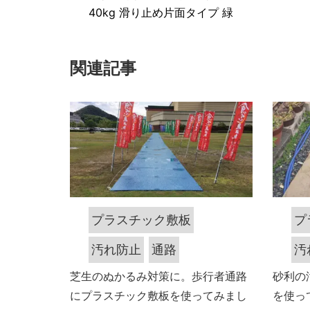
40kg 滑り止め片面タイプ 緑
関連記事
プラスチック敷板
プ
汚れ防止
通路
汚
芝生のぬかるみ対策に。歩行者通路
砂利の
にプラスチック敷板を使ってみまし
を使っ