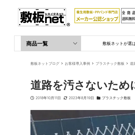
商品一覧
敷板ネットが選
敷板ネットブログ
お客様導入事例
プラスチック敷板
道
道路を汚さないため
2018年10月11日
2023年8月19日
プラスチック敷板
投稿日
更新日
商品