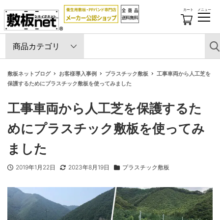
カート
メニュー
開
閉
す
る
敷板ネットブログ
お客様導入事例
プラスチック敷板
工事車両から人工芝を
保護するためにプラスチック敷板を使ってみました
工事車両から人工芝を保護するた
めにプラスチック敷板を使ってみ
ました
2019年1月22日
2023年8月19日
プラスチック敷板
投稿日
更新日
商品