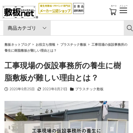
カート
メニュー
開
閉
す
る
敷板ネットブログ
お役立ち情報
プラスチック敷板
工事現場の仮設事務所の
養生に樹脂敷板が難しい理由とは？
工事現場の仮設事務所の養生に樹
脂敷板が難しい理由とは？
2020年9月25日
2023年8月21日
プラスチック敷板
投稿日
更新日
カテゴリー