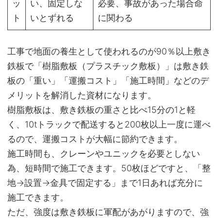
ッ
い、固定しな
必要、事故があった場合命
ト
いとずれる
に関わる
工事で地面の養生として使われるのが90％以上敷き
鉄板で「樹脂敷板（プラスチック敷板）」は敷き鉄
板の「重い」「運搬コスト」「施工時間」などのデ
メリットを解消した資材になります。
樹脂敷板は、敷き鉄板の重さと比べ15分の1と軽
く、10tトラックで配送すると200枚以上一度に運べ
るので、運搬コストが大幅に節約できます。
施工時間も、クレーンやユニックを必要としない
為、短時間で施工できます。50枚ほどですと、「整
地→設置→金具で固定する」まで1日あれば充分に
施工できます。
ただ、強度は敷き鉄板に軍配があがりますので、強