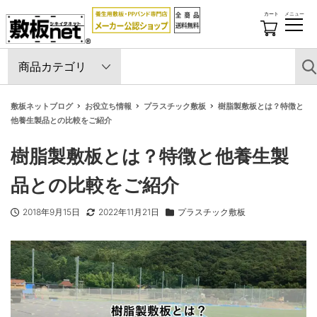
カート
メニュー
開
閉
す
る
敷板ネットブログ
お役立ち情報
プラスチック敷板
樹脂製敷板とは？特徴と
他養生製品との比較をご紹介
樹脂製敷板とは？特徴と他養生製
品との比較をご紹介
2018年9月15日
2022年11月21日
プラスチック敷板
投稿日
更新日
カテゴリー