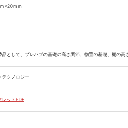
ｍ×20ｍｍ
替品として、プレハブの基礎の高さ調節、物置の基礎、棚の高
クテクノロジー
レットPDF