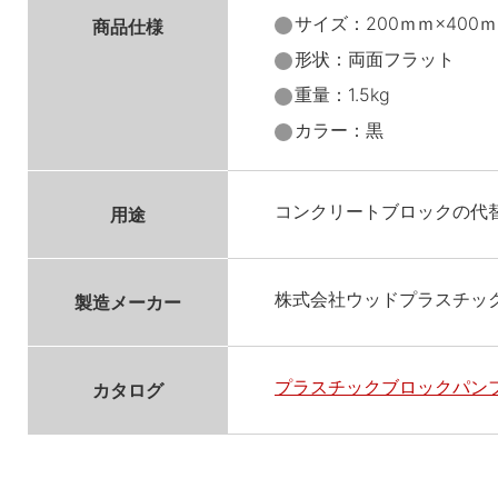
サイズ：200ｍｍ×400ｍ
商品仕様
形状：両面フラット
重量：1.5kg
カラー：黒
コンクリートブロックの代
用途
株式会社ウッドプラスチッ
製造メーカー
プラスチックブロックパンフ
カタログ