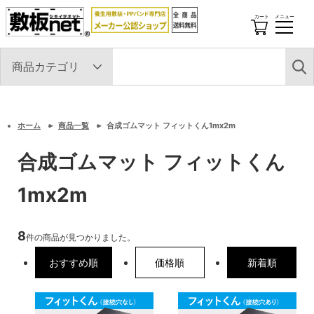
カート
メニュー
開
閉
す
る
ホーム
商品一覧
合成ゴムマット フィットくん1mx2m
合成ゴムマット フィットくん
1mx2m
8
件の商品が見つかりました。
おすすめ順
価格順
新着順