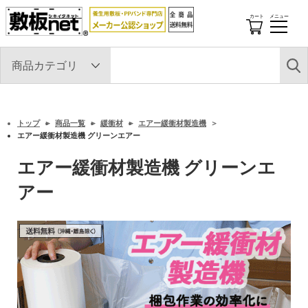
カート
メニュー
開
閉
す
る
トップ
商品一覧
緩衝材
エアー緩衝材製造機
エアー緩衝材製造機 グリーンエアー
エアー緩衝材製造機 グリーンエ
アー