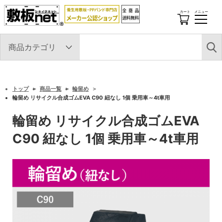
カート
メニュー
開
閉
す
る
トップ
商品一覧
輪留め
輪留め リサイクル合成ゴムEVA C90 紐なし 1個 乗用車～4t車用
輪留め リサイクル合成ゴムEVA
C90 紐なし 1個 乗用車～4t車用