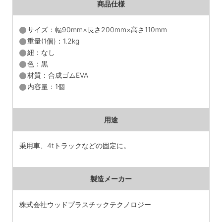
商品仕様
サイズ：幅90mm×長さ200mm×高さ110mm
重量(1個)：1.2kg
紐：なし
色：黒
材質：合成ゴムEVA
内容量：1個
用途
乗用車、4tトラックなどの固定に。
製造メーカー
株式会社ウッドプラスチックテクノロジー