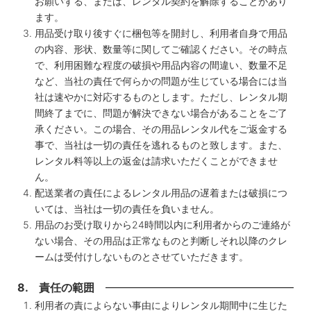
お願いする、または、レンタル契約を解除することがあり
ます。
用品受け取り後すぐに梱包等を開封し、利用者自身で用品
の内容、形状、数量等に関してご確認ください。その時点
で、利用困難な程度の破損や用品内容の間違い、数量不足
など、当社の責任で何らかの問題が生じている場合には当
社は速やかに対応するものとします。ただし、レンタル期
間終了までに、問題が解決できない場合があることをご了
承ください。この場合、その用品レンタル代をご返金する
事で、当社は一切の責任を逃れるものと致します。また、
レンタル料等以上の返金は請求いただくことができませ
ん。
配送業者の責任によるレンタル用品の遅着または破損につ
いては、当社は一切の責任を負いません。
用品のお受け取りから24時間以内に利用者からのご連絡が
ない場合、その用品は正常なものと判断しそれ以降のクレ
ームは受付けしないものとさせていただきます。
8. 責任の範囲
利用者の責によらない事由によりレンタル期間中に生じた