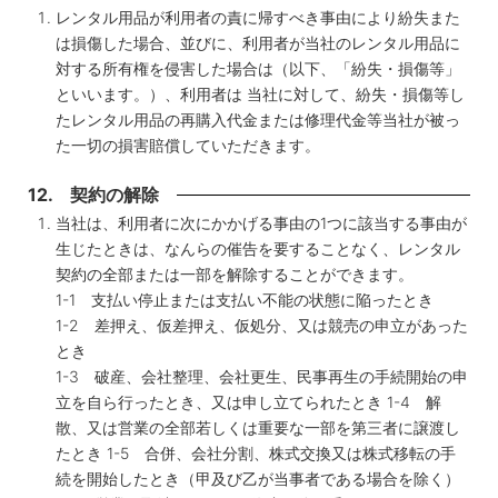
レンタル用品が利用者の責に帰すべき事由により紛失また
は損傷した場合、並びに、利用者が当社のレンタル用品に
対する所有権を侵害した場合は（以下、「紛失・損傷等」
といいます。）、利用者は 当社に対して、紛失・損傷等し
たレンタル用品の再購入代金または修理代金等当社が被っ
た一切の損害賠償していただきます。
12. 契約の解除
当社は、利用者に次にかかげる事由の1つに該当する事由が
生じたときは、なんらの催告を要することなく、レンタル
契約の全部または一部を解除することができます。
1-1 支払い停止または支払い不能の状態に陥ったとき
1-2 差押え、仮差押え、仮処分、又は競売の申立があった
とき
1-3 破産、会社整理、会社更生、民事再生の手続開始の申
立を自ら行ったとき、又は申し立てられたとき 1-4 解
散、又は営業の全部若しくは重要な一部を第三者に譲渡し
たとき 1-5 合併、会社分割、株式交換又は株式移転の手
続を開始したとき（甲及び乙が当事者である場合を除く）