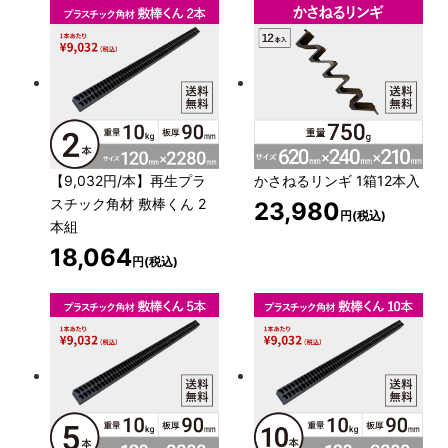
【9,032円/本】再生プラ
かさねるリンギ 1箱12本入
スチック角材 敷棒くん 2
23,980
円(税込)
本組
18,064
円(税込)