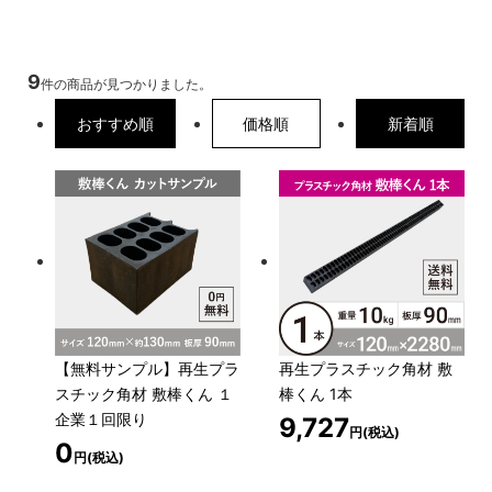
9
件の商品が見つかりました。
おすすめ順
価格順
新着順
【無料サンプル】再生プラ
再生プラスチック角材 敷
スチック角材 敷棒くん １
棒くん 1本
企業１回限り
9,727
円(税込)
0
円(税込)